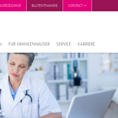
SVERZEICHNIS
BLUTENTNAHME
KONTAKT
N
FÜR KRANKENHÄUSER
SERVICE
KARRIERE