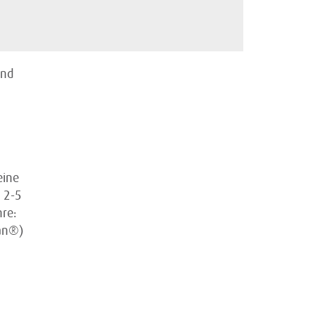
und
eine
 2-5
hre:
can®)