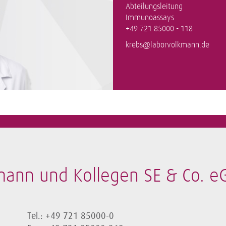
Abteilungsleitung
Immunoassays
+49 721 85000 - 118
krebs@laborvolkmann.de
mann und Kollegen SE & Co. e
Tel.: +49 721 85000-0