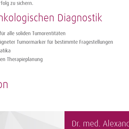
folg zu sichern.
nkologischen Diagnostik
r alle soliden Tumorentitäten
igneter Tumormarker für bestimmte Fragestellungen
atika
ven Therapieplanung
on
Dr. med. Alexan