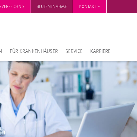
SVERZEICHNIS
BLUTENTNAHME
KONTAKT
N
FÜR KRANKENHÄUSER
SERVICE
KARRIERE