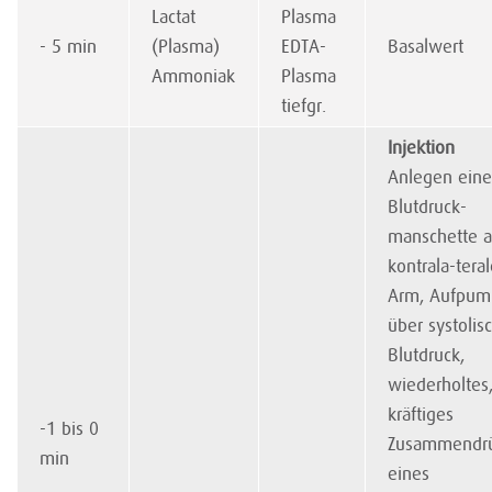
Lactat
Plasma
- 5 min
(Plasma)
EDTA-
Basalwert
Ammoniak
Plasma
tiefgr.
Injektion
Anlegen eine
Blutdruck-
manschette 
kontrala-tera
Arm, Aufpu
über systolis
Blutdruck,
wiederholtes
kräftiges
-1 bis 0
Zusammendr
min
eines