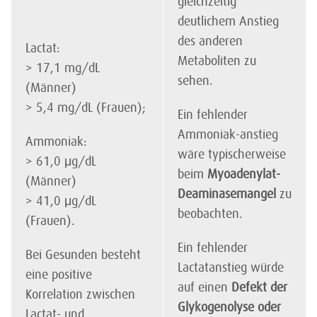
gleichzeitig
deutlichem Anstieg
des anderen
Lactat:
Metaboliten zu
> 17,1 mg/dL
sehen.
(Männer)
> 5,4 mg/dL (Frauen);
Ein fehlender
Ammoniak-anstieg
Ammoniak:
wäre typischerweise
> 61,0 μg/dL
beim
Myoadenylat-
(Männer)
Deaminasemangel
zu
> 41,0 μg/dL
beobachten.
(Frauen).
Ein fehlender
Bei Gesunden besteht
Lactatanstieg würde
eine positive
auf einen
Defekt der
Korrelation zwischen
Glykogenolyse oder
Lactat- und