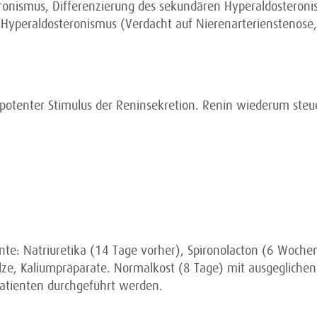
ronismus, Differenzierung des sekundären Hyperaldosteroni
Hyperaldosteronismus (Verdacht auf Nierenarterienstenose,
n potenter Stimulus der Reninsekretion. Renin wiederum steue
e: Natriuretika (14 Tage vorher), Spironolacton (6 Wochen
lze, Kaliumpräparate. Normalkost (8 Tage) mit ausgeglichen
Patienten durchgeführt werden.