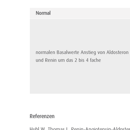
Normal
normalen Basalwerte Anstieg von Aldosteron
und Renin um das 2 bis 4 fache
Referenzen
Hubl W, Thomas L. Renin-Angiotensin-Aldoster