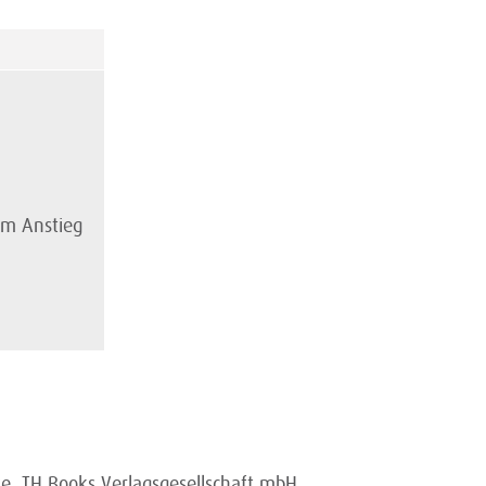
em Anstieg
e. TH Books Verlagsgesellschaft mbH,