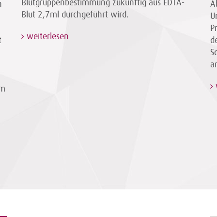
Blutgruppenbestimmung zukünftig aus EDTA-
n
A
Blut 2,7ml durchgeführt wird.
U
P
weiterlesen
t
d
S
a
im